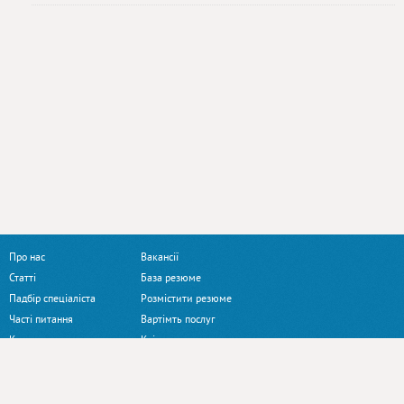
Про нас
Вакансії
Статті
База резюме
Падбір спеціаліста
Розмістити резюме
Часті питання
Вартімть послуг
Контакти
Клієнтам
Наші сайти:
Profi.ua
Jobs.ua
ArendaZala.com.ua