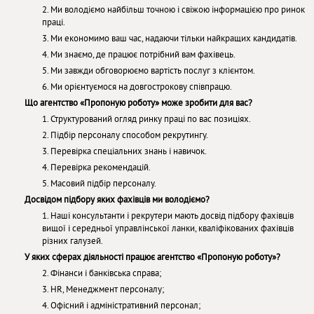
2. Ми володіємо найбільш точною і свіжою інформацією про ринок
праці.
3. Ми економимо ваш час, надаючи тільки найкращих кандидатів.
4. Ми знаємо, де працює потрібний вам фахівець.
5. Ми завжди обговорюємо вартість послуг з клієнтом.
6. Ми орієнтуємося на довгострокову співпрацю.
Що агентство «Пропоную роботу» може зробити для вас?
1. Структурований огляд ринку праці по вас позиціях.
2. Підбір персоналу способом рекрутингу.
3. Перевірка спеціальних знань і навичок.
4. Перевірка рекомендацій.
5. Масовий підбір персоналу.
Досвідом підбору яких фахівців ми володіємо?
1. Наші консультанти і рекрутери мають досвід підбору фахівців
вищої і середньої управлінської ланки, кваліфікованих фахівців
різних галузей.
У яких сферах діяльності працює агентство «Пропоную роботу»?
2. Фінанси і банківська справа;
3. HR, Менеджмент персоналу;
4. Офісний і адміністративний персонал;