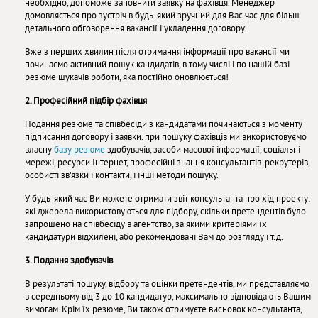
необхідно, допоможе заповнити заявку на фахівця. Менеджер
домовляється про зустріч в будь-який зручний для Вас час для більш
детального обговорення вакансії і укладення договору.
Вже з перших хвилин після отримання інформації про вакансії ми
починаємо активний пошук кандидатів, в тому числі і по нашій базі
резюме шукачів роботи, яка постійно оновлюється!
2. Професійний підбір фахівця
Подання резюме та співбесіди з кандидатами починаються з моменту
підписання договору і заявки. при пошуку фахівців ми використовуємо
власну
базу резюме
здобувачів, засоби масової інформації, соціальні
мережі, ресурси Інтернет, професійні знання консультантів-рекрутерів,
особисті зв'язки і контакти, і інші методи пошуку.
У будь-який час Ви можете отримати звіт консультанта про хід проекту:
які джерела використовуються для підбору, скільки претендентів було
запрошено на співбесіду в агентство, за якими критеріями їх
кандидатури відхилені, або рекомендовані Вам до розгляду і т.д.
3. Подання здобувачів
В результаті пошуку, відбору та оцінки претендентів, ми представляємо
в середньому від 3 до 10 кандидатур, максимально відповідають Вашим
вимогам. Крім їх резюме, Ви також отримуєте висновок консультанта,