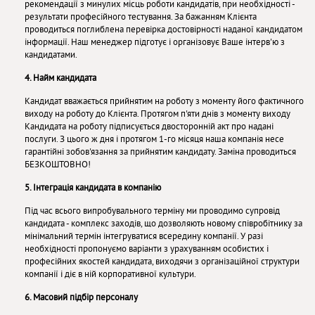
рекомендації з минулих місць роботи кандидатів, при необхідності -
результати професійного тестування. За бажанням Клієнта
проводиться поглиблена перевірка достовірності наданої кандидатом
інформації. Наш менеджер підготує і організовує Ваше інтерв'ю з
кандидатами.
4. Найм кандидата
Кандидат вважається прийнятим на роботу з моменту його фактичного
виходу на роботу до Клієнта. Протягом п'яти днів з моменту виходу
Кандидата на роботу підписується двосторонній акт про надані
послуги. З цього ж дня і протягом 1-го місяця наша компанія несе
гарантійні зобов'язання за прийнятим кандидату. Заміна проводиться
БЕЗКОШТОВНО!
5. Інтеграція кандидата в компанію
Під час всього випробувального терміну ми проводимо супровід
кандидата - комплекс заходів, що дозволяють новому співробітнику за
мінімальний термін інтегруватися всередину компанії. У разі
необхідності пропонуємо варіанти з урахуванням особистих і
професійних якостей кандидата, виходячи з організаційної структури
компанії і діє в ній корпоративної культури.
6. Масовий підбір персоналу