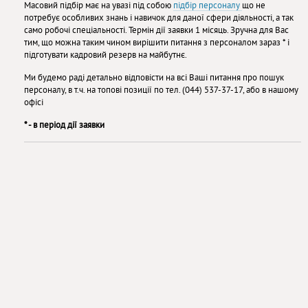
Масовий підбір має на увазі під собою
підбір персоналу
що не
потребує особливих знань і навичок для даної сфери діяльності, а так
само робочі спеціальності. Термін дії заявки 1 місяць. Зручна для Вас
тим, що можна таким чином вирішити питання з персоналом зараз * і
підготувати кадровий резерв на майбутнє.
Ми будемо раді детально відповісти на всі Ваші питання про пошук
персоналу, в т.ч. на топові позиції по тел. (044) 537-37-17, або в нашому
офісі
* - в період дії заявки