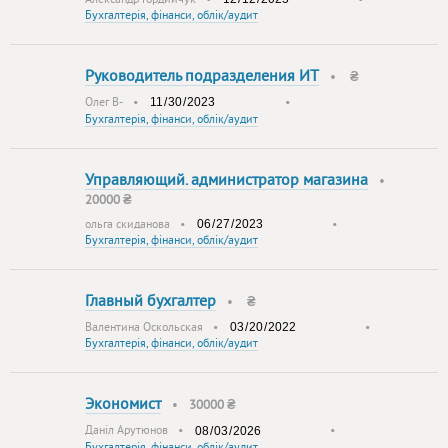
Бухгалтерія, фінанси, облік/аудит
Руководитель подразделения ИТ
•
₴
Олег В-
•
•
Бухгалтерія, фінанси, облік/аудит
Управляющий. администратор магазина
•
20000 ₴
ольга скиданова
•
•
Бухгалтерія, фінанси, облік/аудит
Главный бухгалтер
•
₴
Валентина Оскольская
•
•
Бухгалтерія, фінанси, облік/аудит
Экономист
•
30000 ₴
Даніл Арутюнов
•
•
Бухгалтерія, фінанси, облік/аудит