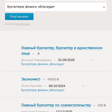
Бухгалтерія, фінанси, облік/аудит
Find resume
Example:
Sales Manager
Главный бухгалтер, бухгалтер в единственном
лице
•
₴
Дмитрий Пономаренко
•
•
Бухгалтерія, фінанси, облік/аудит
Экономист
•
40000 ₴
Лилия Хаустова
•
•
Бухгалтерія, фінанси, облік/аудит
Главный бухгалтер по совместительству
•
800 ₴
Александр Гордийчук
•
•