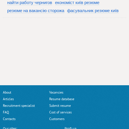
найти работу чернигов
економіст київ резюме
резюме на вакансію сторожа
фасувальник резюме київ
About
Vacancies
Articles
Resume database
Recruitment specialist
Submit resume
FAQ
Cost of services
Contacts
Customers
Our sites:
Profi.ua