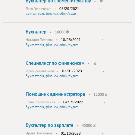
Бухгалтер по совместительству
•
₴
Леся Головченко
•
•
Бухгалтерія, фінанси, облік/аудит
Бухгалтер
•
10000 ₴
Наталия Петрова
•
•
Бухгалтерія, фінанси, облік/аудит
Специалист по финансисам
•
₴
юрий романенков
•
•
Бухгалтерія, фінанси, облік/аудит
Помощник администратора
•
12000 ₴
Елена Березовская
•
•
Бухгалтерія, фінанси, облік/аудит
Бухгалтер по зарплате
•
45000 ₴
Ирина Тютюнник
•
•