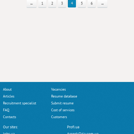
←
1
2
3
4
5
6
→
About
Vacancies
Articles
Resume database
Recruitment specialist
Submit resume
FAQ
Cost of services
Contacts
Customers
Our sites:
Profi.ua