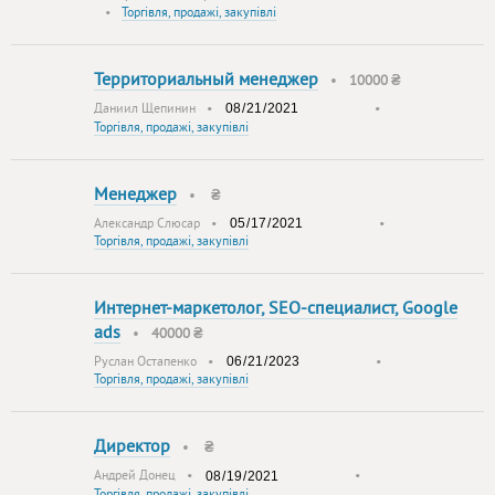
•
Торгівля, продажі, закупівлі
Территориальный менеджер
•
10000 ₴
Даниил Щепинин
•
•
Торгівля, продажі, закупівлі
Менеджер
•
₴
Александр Слюсар
•
•
Торгівля, продажі, закупівлі
Интернет-маркетолог, SEO-специалист, Google
ads
•
40000 ₴
Руслан Остапенко
•
•
Торгівля, продажі, закупівлі
Директор
•
₴
Андрей Донец
•
•
Торгівля, продажі, закупівлі