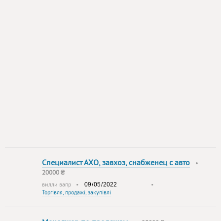
Специалист АХО, завхоз, снабженец с авто
•
20000 ₴
вилли вапр
•
•
Торгівля, продажі, закупівлі