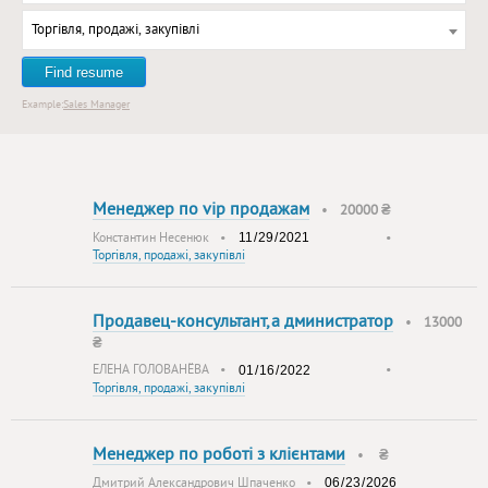
Торгівля, продажі, закупівлі
Find resume
Example:
Sales Manager
Менеджер по vip продажам
•
20000 ₴
Константин Несенюк
•
•
Торгівля, продажі, закупівлі
Продавец-консультант,а дминистратор
•
13000
₴
ЕЛЕНА ГОЛОВАНЁВА
•
•
Торгівля, продажі, закупівлі
Менеджер по роботі з клієнтами
•
₴
Дмитрий Александрович Шпаченко
•