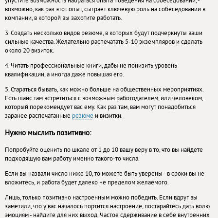
упустите возможность набраться опыта поведения на собеседовании, -
возможно, как раз этот опыт, сыграет ключевую роль на собеседовании в
компании, в которой вы захотите работать.
3. Создать несколько видов резюме, в которых будут подчеркнуты ваши
сильные качества. Желательно распечатать 5-10 экземпляров и сделать
около 20 визиток.
4. Читать профессиональные книги, дабы не понизить уровень
квалификации, а иногда даже повышая его.
5. Стараться бывать, как можно больше на общественных мероприятиях.
Есть шанс там встретиться с возможным работодателем, или человеком,
который порекомендует вас ему. Как раз там, вам могут понадобиться
заранее распечатанные
резюме
и визитки.
Нужно мыслить позитивно:
Попробуйте оценить по шкале от 1 до 10 вашу веру в то, что вы найдете
подходящую вам работу именно такого-то числа.
Если вы назвали число ниже 10, то можете быть уверены - в сроки вы не
вложитесь, и работа будет далеко не пределом желаемого.
Лишь, только позитивно настроенным можно победить. Если вдруг вы
заметили, что у вас началось портится настроение, постарайтесь дать волю
эмоциям - найдите для них выход. Частое сдерживание в себе внутренних