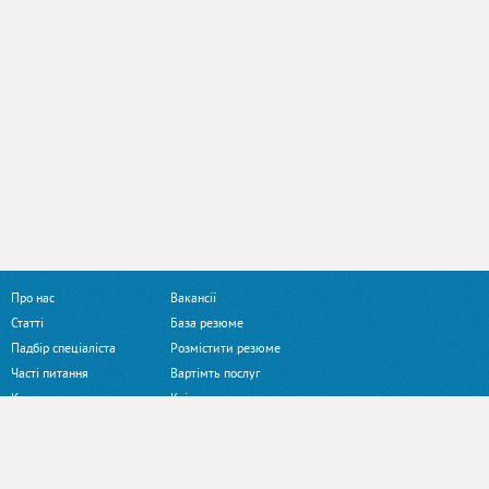
Про нас
Вакансії
Статті
База резюме
Падбір спеціаліста
Розмістити резюме
Часті питання
Вартімть послуг
Контакти
Клієнтам
Наші сайти:
Profi.ua
Jobs.ua
ArendaZala.com.ua
Pro-robotu.ua
Training.ua