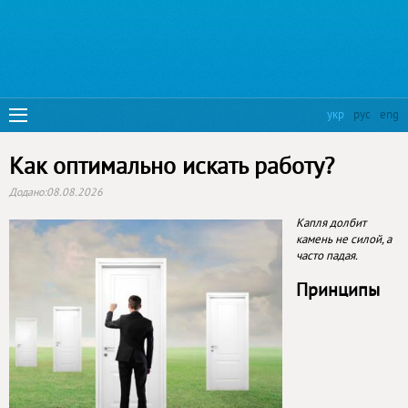
укр
рус
eng
Как оптимально искать работу?
Додано:
08.08.2026
Капля долбит
камень не силой, а
часто падая.
Принципы