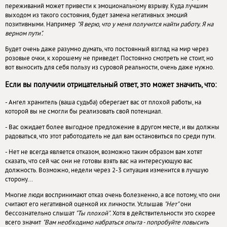
переживаний может привести к эмоциональному взрыву. Куда лучшим
выходом из такого состояния, будет замена негативных эмоций
позитивными. Например
"Я верю, что у меня получится найти работу. Я на
верном пути".
Будет очень даже разумно думать, что постоянный взгляд на мир через
розовые очки, к хорошему не приведет. Постоянно смотреть не стоит, но
вот выносить для себя пользу из суровой реальности, очень даже нужно.
Если вы получили отрицательный ответ, это может значить, что:
- Ангел хранитель (ваша судьба) оберегает вас от плохой работы, на
которой вы не смогли бы реализовать свой потенциал.
- Вас ожидает более выгодное предложение в другом месте, и вы должны
радоваться, что этот работодатель не дал вам остановиться по среди пути.
- Нет не всегда является отказом, возможно таким образом вам хотят
сказать, что сей час они не готовы взять вас на интересующую вас
должность. Возможно, недели через 2-3 ситуация изменится в лучшую
сторону...
Многие люди воспринимают отказ очень болезненно, а все потому, что они
считают его негативной оценкой их личности. Услышав
"Нет"
они
бессознательно слышат
"Ты плохой"
. Хотя в действительности это скорее
всего значит
"Вам необходимо набраться опыта - попробуйте повысить