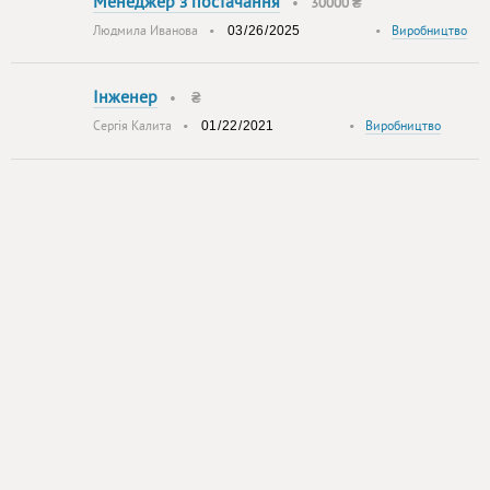
Менеджер з постачання
•
30000 ₴
Людмила Иванова
•
•
Виробництво
Інженер
•
₴
Сергія Калита
•
•
Виробництво