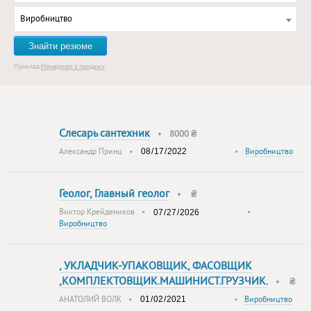
Виробництво
Знайти резюме
Приклад:
Менеджер з продажу
Слесарь сантехник
•
8000 ₴
Александр Принц
•
•
Виробництво
Геолог, Главный геолог
•
₴
Виктор Крейдеников
•
•
Виробництво
, УКЛАДЧИК-УПАКОВЩИК, ФАСОВЩИК
,КОМПЛЕКТОВЩИК.МАШИНИСТ.ГРУЗЧИК.
•
₴
АНАТОЛИЙ ВОЛК
•
•
Виробництво