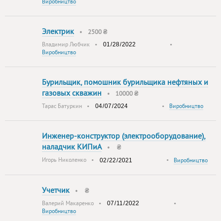
Виробництво
Электрик
•
2500 ₴
Владимир Любчик
•
•
Виробництво
Бурильщик, помошник бурильщика нефтяных и
газовых скважин
•
10000 ₴
Тарас Батуркин
•
•
Виробництво
Инженер-конструктор (электрооборудование),
наладчик КИПиА
•
₴
Игорь Николенко
•
•
Виробництво
Учетчик
•
₴
Валерий Макаренко
•
•
Виробництво