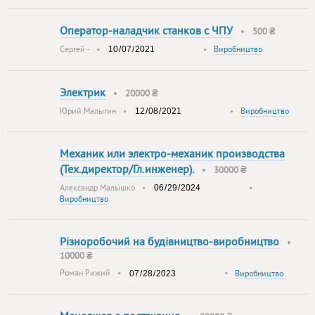
Оператор-наладчик станков с ЧПУ
•
500 ₴
Сергей -
•
•
Виробництво
Электрик
•
20000 ₴
Юрий Малыгин
•
•
Виробництво
Механик или электро-механик производства
(Тех.директор/Гл.инженер).
•
30000 ₴
Александр Малышко
•
•
Виробництво
Різноробочий на будівництво-виробництво
•
10000 ₴
Роман Рижий
•
•
Виробництво