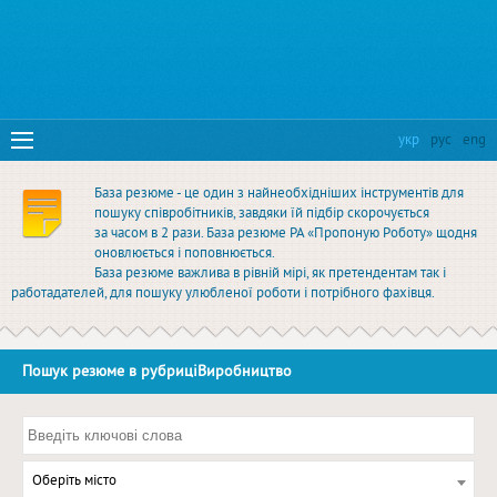
укр
рус
eng
База резюме - це один з найнеобхідніших інструментів для
пошуку співробітників, завдяки їй підбір скорочується
за часом в 2 рази. База резюме РА «Пропоную Роботу» щодня
оновлюється і поповнюється.
База резюме важлива в рівній мірі, як претендентам так і
работадателей, для пошуку улюбленої роботи і потрібного фахівця.
Пошук резюме в рубриціВиробництво
Оберіть місто