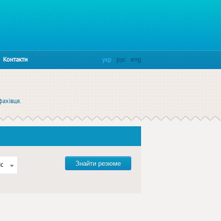
x
Контакти
укр
рус
eng
фахівця.
Знайти резюме
іс