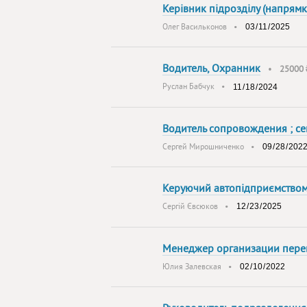
Керівник підрозділу (напрямку
Олег Васильконов
•
Водитель, Охранник
•
25000
Руслан Бабчук
•
Водитель сопровождения ; се
Cергей Мирошниченко
•
Керуючий автопідприємством,
Сергій Євсюков
•
Менеджер организации пере
Юлия Залевская
•