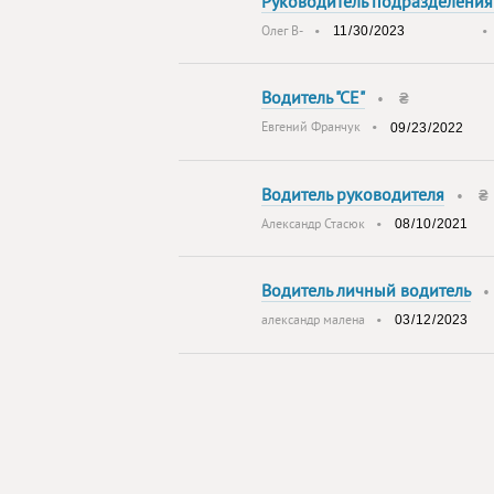
Руководитель подразделения
Олег В-
•
Водитель "СЕ"
•
₴
Евгений Франчук
•
Водитель руководителя
•
₴
Александр Стасюк
•
Водитель личный водитель
александр малена
•