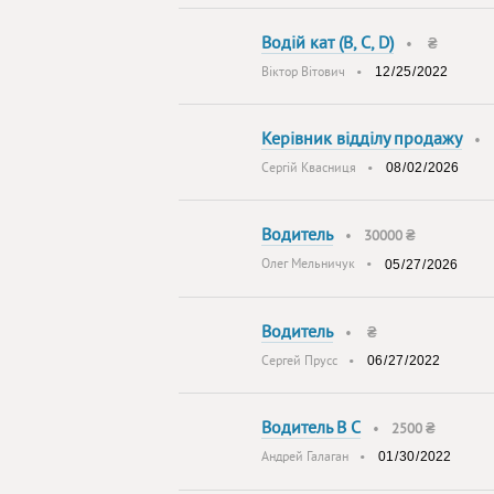
Водій кат (B, C, D)
•
₴
Віктор Вітович
•
Керівник відділу продажу
•
Сергій Квасниця
•
Водитель
•
30000 ₴
Олег Мельничук
•
Водитель
•
₴
Сергей Прусс
•
Водитель В С
•
2500 ₴
Андрей Галаган
•