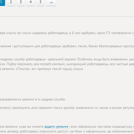
1
2
3
4
5
→
бере участь не тільки кадровик роботодавця, а й сам здобувач, своїм CV поповнюючи с
нальне і доступнішим для роботодавця, здобувач, також, бажає безпосередньо «досту
 кадрову службу роботодавця - ідеальний варіант. Особливо, якщо бути впевненим, що
кісні. Підбір персоналу для потреб компанії, сьогоднішній роботодавець, все частіше д
 резюме. «Плюсів», які пропонує такий підхід, кілька.
відправляючи резюме в їх кадрові служби.
компанії, пропонують різні варіанти таких архівів, оновлюючи їх, також з різною регуля
база резюме, куди ви можете
додати резюме
і всю інформацію про свою кандидатуру, н
єю договір, роботодавці отримують доступ і до бази з інформацією, де найрізноманіт