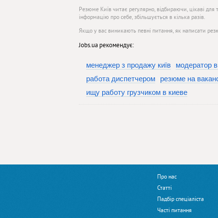
Резюме Київ читає регулярно, відбираючи, цікаві для 
інформацію про себе, збільшується в кілька разів.
Якщо у вас виникають певні питання, як написати рез
Jobs.ua рекомендує:
менеджер з продажу київ
модератор в
работа диспетчером
резюме на вакан
ищу работу грузчиком в киеве
Про нас
Статті
Падбір спеціаліста
Часті питання