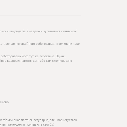
писки кандидатів, і не даючи зупинитися гігантської
катися» до потенційного роботодавця, нівелюючи таке
 роботодавець його тут же перегляне. Однак,
овіряє кадровим агентствам, або сам скрупульозно
рністю.
е тільки оновлюється регулярно, але і користується
ніші претенденти поміщають свої CV.