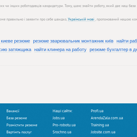
тих чи інших роботодавців кандидатури. Тому, шанс знайти роботу, який дає наш база 
юме правильно і заявити про себе швидко,
Українській мові
, пропонований нашою ком
 киеве резюме
резюме зварювальник монтажник київ
найти раб
сию затяжщика
найти клинера на работу
резюме бухгалтер в д
Наші сайти:
Profi.ua
Вакансії
Jobs.ua
ArendaZala.com.ua
База резюме
Pro-robotu.ua
Training.ua
Розмістити резюме
Srochno.ua
Jobsite.com.ua
Вартімть послуг