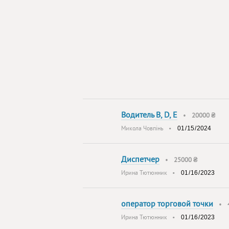
Водитель B, D, E
•
20000 ₴
Микола Човпінь
•
Диспетчер
•
25000 ₴
Ирина Тютюнник
•
оператор торговой точки
•
Ирина Тютюнник
•