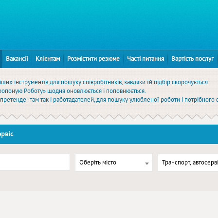
Вакансії
Клієнтам
Розмістити резюме
Часті питання
Вартість послуг
ших інструментів для пошуку співробітників, завдяки їй підбір скорочується
Пропоную Роботу» щодня оновлюється і поповнюється.
к претендентам так і работадателей, для пошуку улюбленої роботи і потрібного 
рвіс
Оберіть місто
Транспорт, автосерв