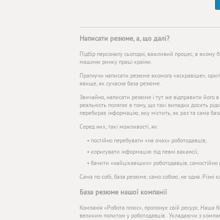
Написати резюме, а, що далі?
Підбір персоналу сьогодні, важливий процес, в якому 
машини ринку праці країни.
Прагнучи написати резюме якомога «яскравіше», оригі
явище, як сучасна база резюме.
Звичайно, написати резюме і тут же відправити його в
реальність полягає в тому, що такі випадки досить рід
перебирає інформацію, яку містить, як раз та сама база
Серед них, такі можливості, як:
• постійно перебувати «на очах» роботодавців;
• коригувати інформацію під певні вакансії;
• бачити «найцікавіших» роботодавців, самостійно 
Сама по собі, база резюме, само собою, не одна. Різні 
База резюме нашої компанії
Компанія «Робота плюс», пропонує свій ресурс. Наша 
великим попитом у роботодавців . Укладаючи з компані