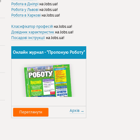
₴
Робота в Дніпрі
на Jobs.ua!
Робота у Львові
на Jobs.ua!
Робота в Харкові
на Jobs.ua!
Класифікатор професій
на Jobs.ua!
Довідник характеристик
на Jobs.ua!
Посадові інструкції
на Jobs.ua!
Онлайн журнал - "Пропоную Роботу"
Архів →
Переглянути