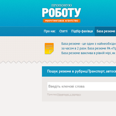
Про нас
Статті
Підбір фахівця
База резюме
База резюме - це один з найнеобхідні
за часом в 2 рази. База резюме РА «
База резюме важлива в рівній мірі, я
Пошук резюме в рубриціТранспорт, автосе
Приклад:
Менеджер з продажу