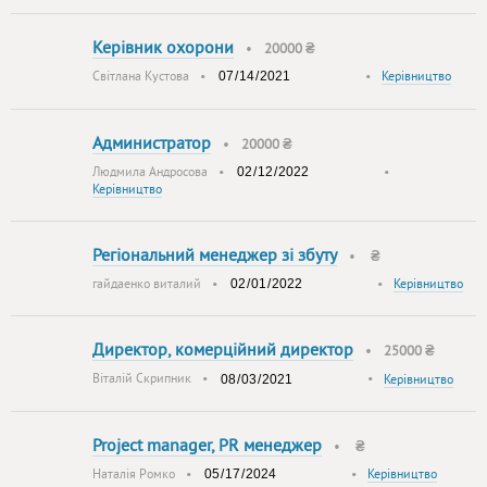
Керівник охорони
•
20000 ₴
Світлана Кустова
•
•
Керівництво
Администратор
•
20000 ₴
Людмила Андросова
•
•
Керівництво
Регіональний менеджер зі збуту
•
₴
гайдаенко виталий
•
•
Керівництво
Директор, комерційний директор
•
25000 ₴
Віталій Скрипник
•
•
Керівництво
Project manager, PR менеджер
•
₴
Наталія Ромко
•
•
Керівництво