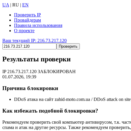
UA
|
RU
|
EN
Проверить IP
Провайдерам
Правила использования
О проекте
Ваш текущий IP: 216.73.217.120
Результаты проверки
IP
216.73.217.120
ЗАБЛОКИРОВАН
01.07.2026, 19:39
Причина блокировки
DDoS атака на сайт zahid-moto.com.ua / DDoS attack on site
Как избежать подобной блокировки?
Рекомендуем проверить свой компьютер антивирусом, т.к. част
спама и атак на другие ресурсы. Также рекомендуем проверить,