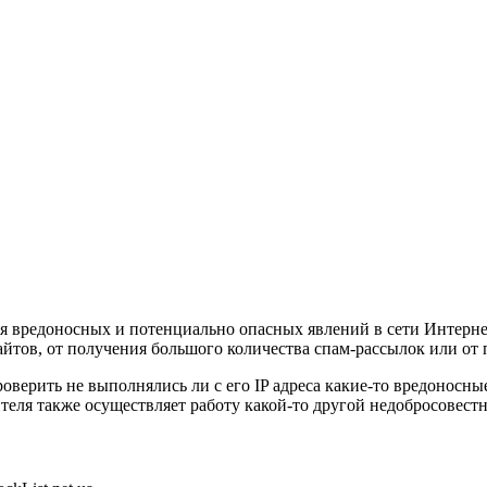
ния вредоносных и потенциально опасных явлений в сети Интерн
айтов, от получения большого количества спам-рассылок или от
верить не выполнялись ли с его IP адреса какие-то вредоносны
тителя также осуществляет работу какой-то другой недобросовест