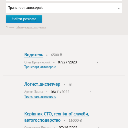
Транспорт, автосервіс
Найти резюме
Пример:
Менеджер по продажам
Водитель
•
6500 ₴
Олег Кривинский
•
•
Транспорт, автосервіс
Логист, диспетчер
•
₴
Артем Заика
•
•
Транспорт, автосервіс
Керівник СТО, технічної служби,
автогосподарство
•
16000 ₴
Олександр Драган
•
•