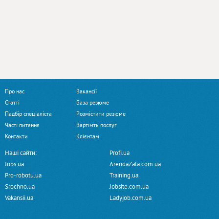
Про нас
Вакансії
Статті
База резюме
Падбір спеціаліста
Розмістити резюме
Часті питання
Вартімть послуг
Контакти
Клієнтам
Наші сайти:
Profi.ua
Jobs.ua
ArendaZala.com.ua
Pro-robotu.ua
Training.ua
Srochno.ua
Jobsite.com.ua
Vakansii.ua
Ladyjob.com.ua