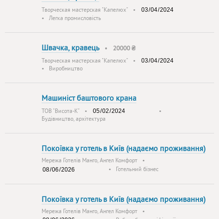
Творческая мастерская "Капелюх"
•
•
Легка промисловість
Швачка, кравець
•
20000 ₴
Творческая мастерская "Капелюх"
•
•
Виробництво
Машиніст баштового крана
ТОВ "Висота-К"
•
•
Будівництво, архітектура
Покоївка у готель в Київ (надаємо проживання)
Мережа Готелів Манго, Ангел Комфорт
•
•
Готельний бізнес
Покоївка у готель в Київ (надаємо проживання)
Мережа Готелів Манго, Ангел Комфорт
•