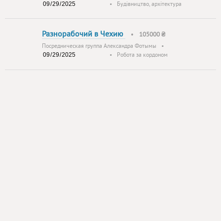
•
Будівництво, архітектура
Разнорабочий в Чехию
•
105000 ₴
Посредническая группа Александра Фотымы
•
•
Робота за кордоном