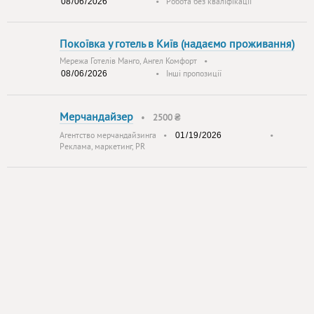
•
Робота без кваліфікації
Покоївка у готель в Київ (надаємо проживання)
Мережа Готелів Манго, Ангел Комфорт
•
•
Інші пропозиції
Мерчандайзер
•
2500 ₴
Агентство мерчандайзинга
•
•
Реклама, маркетинг, PR