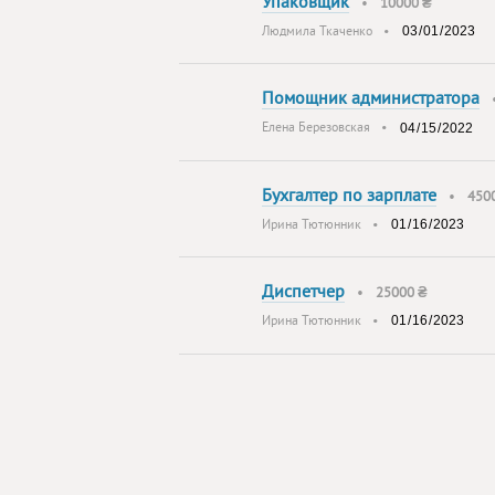
Упаковщик
•
10000 ₴
Людмила Ткаченко
•
Помощник администратора
Елена Березовская
•
Бухгалтер по зарплате
•
450
Ирина Тютюнник
•
Диспетчер
•
25000 ₴
Ирина Тютюнник
•