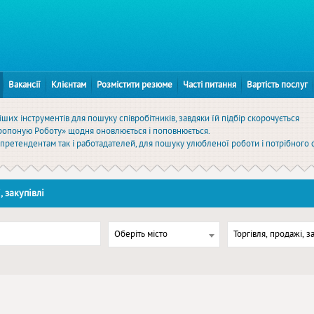
Вакансії
Клієнтам
Розмістити резюме
Часті питання
Вартість послуг
ших інструментів для пошуку співробітників, завдяки їй підбір скорочується
Пропоную Роботу» щодня оновлюється і поповнюється.
к претендентам так і работадателей, для пошуку улюбленої роботи і потрібного 
 закупівлі
Оберіть місто
Торгівля, продажі, з