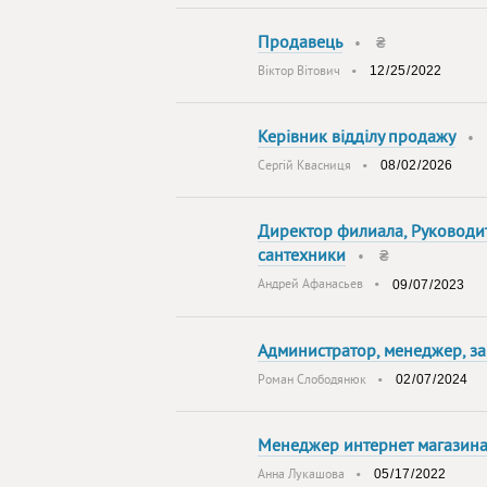
Продавець
•
₴
Віктор Вітович
•
Керівник відділу продажу
•
Сергій Квасниця
•
Директор филиала, Руководи
сантехники
•
₴
Андрей Афанасьев
•
Администратор, менеджер, з
Роман Слободянюк
•
Менеджер интернет магазина,
Анна Лукашова
•