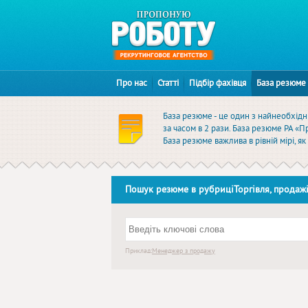
Про нас
Статті
Підбір фахівця
База резюме
База резюме - це один з найнеобхідні
за часом в 2 рази. База резюме РА «
База резюме важлива в рівній мірі, я
Пошук резюме в рубриціТоргівля, продажі,
Приклад:
Менеджер з продажу