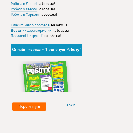
Робота в Дніпрі
на Jobs.ua!
Робота у Львові
на Jobs.ua!
Робота в Харкові
на Jobs.ua!
Класифікатор професій
на Jobs.ua!
Довідник характеристик
на Jobs.ua!
Посадові інструкції
на Jobs.ua!
Онлайн журнал - "Пропоную Роботу"
Архів →
Переглянути