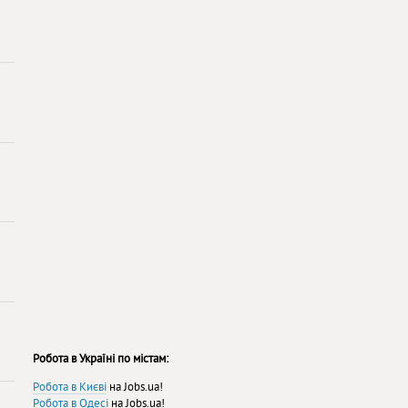
Робота в Україні по містам:
Робота в Києві
на Jobs.ua!
Робота в Одесі
на Jobs.ua!