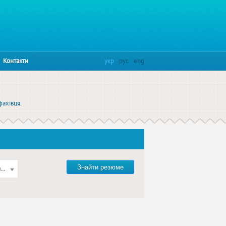
x
Контакти
укр
рус
eng
фахівця.
Знайти резюме
акупівлі