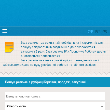
укр
рус
eng
База резюме - це один з найнеобхідніших інструментів для
пошуку співробітників, завдяки їй підбір скорочується
за часом в 2 рази. База резюме РА «Пропоную Роботу» щодня
оновлюється і поповнюється.
База резюме важлива в рівній мірі, як претендентам так і
работадателей, для пошуку улюбленої роботи і потрібного фахівця.
Пошук резюме в рубриціТоргівля, продажі, закупівлі
Оберіть місто