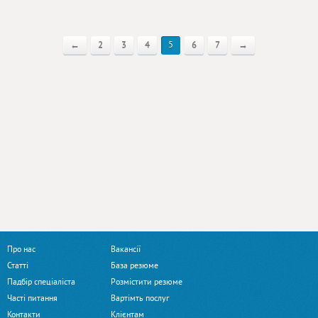
←
2
3
4
5
6
7
→
Про нас
Вакансії
Статті
База резюме
Падбір спеціаліста
Розмістити резюме
Часті питання
Вартімть послуг
Контакти
Клієнтам