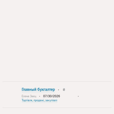
Главный бухгалтер
•
₴
Елена Заец
•
•
Торгівля, продажі, закупівлі