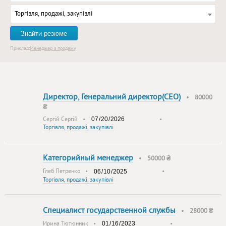
Торгівля, продажі, закупівлі
Знайти резюме
Приклад:
Менеджер з продажу
Директор, Генеральний директор(СЕО)
•
80000
₴
Сергій Сергій
•
•
Торгівля, продажі, закупівлі
Категорийный менеджер
•
50000 ₴
Глеб Петренко
•
•
Торгівля, продажі, закупівлі
Специалист государственной службы
•
28000 ₴
Ирина Тютюнник
•
•