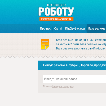
Про нас
Статті
Підбір фахівця
База резюме
База резюме - це один з найнеобхідні
за часом в 2 рази. База резюме РА «
База резюме важлива в рівній мірі, я
Пошук резюме в рубриціТоргівля, продажі,
Приклад:
Менеджер з продажу