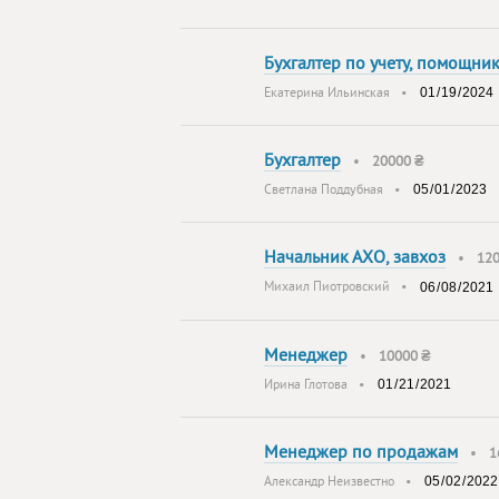
Бухгалтер по учету, помощник
Екатерина Ильинская
•
Бухгалтер
•
20000 ₴
Светлана Поддубная
•
Начальник АХО, завхоз
•
12
Михаил Пиотровский
•
Менеджер
•
10000 ₴
Ирина Глотова
•
Менеджер по продажам
•
1
Александр Неизвестно
•