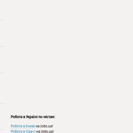
Робота в Україні по містам:
Робота в Києві
на Jobs.ua!
Робота в Одесі
на Jobs.ua!