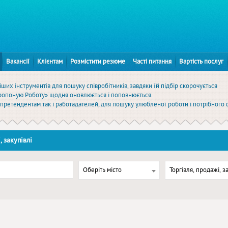
Вакансії
Клієнтам
Розмістити резюме
Часті питання
Вартість послуг
ших інструментів для пошуку співробітників, завдяки їй підбір скорочується
Пропоную Роботу» щодня оновлюється і поповнюється.
к претендентам так і работадателей, для пошуку улюбленої роботи і потрібного 
 закупівлі
Оберіть місто
Торгівля, продажі, з