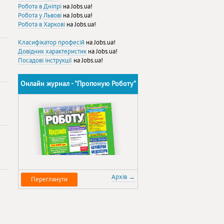
Робота в Дніпрі
на Jobs.ua!
Робота у Львові
на Jobs.ua!
Робота в Харкові
на Jobs.ua!
Класифікатор професій
на Jobs.ua!
Довідник характеристик
на Jobs.ua!
Посадові інструкції
на Jobs.ua!
Онлайн журнал - "Пропоную Роботу"
Архів →
Переглянути