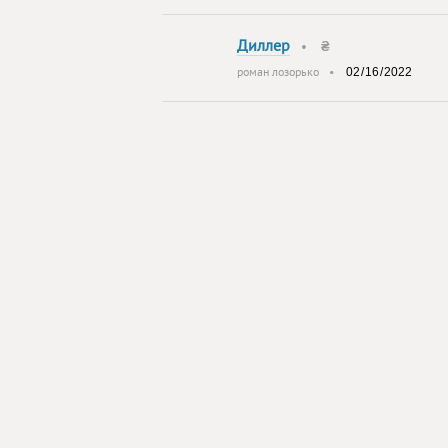
Диллер
•
₴
роман лозорько
•