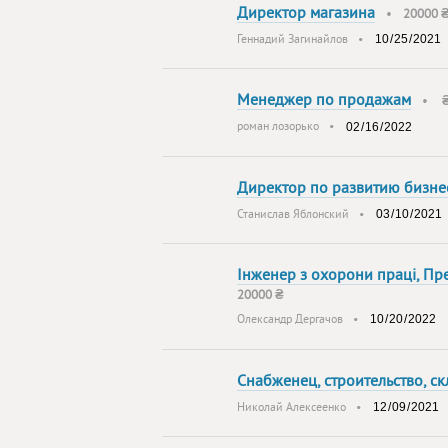
Директор магазина
•
20000 
Геннадий Загинайлов
•
Менеджер по продажам
•
роман лозорько
•
Директор по развитию бизне
Станислав Яблонский
•
Інженер з охорони праці, Пр
20000 ₴
Олександр Дергачов
•
Снабженец, строительство, ск
Николай Алексеенко
•