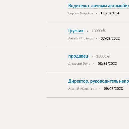
Водитель с личным автомоби
Сергей Тищенко
•
Грузчик
•
10000 ₴
Анатолий Выхор
•
продавец
•
15000 ₴
Дмитрий Боль
•
Директор, руководитель нап
Андрей Афанасьев
•