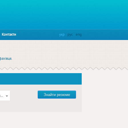
x
Контакти
укр
рус
eng
фахівця.
Знайти резюме
акупівлі