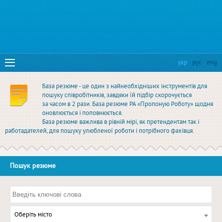
укр
рус
eng
База резюме - це один з найнеобхідніших інструментів для
пошуку співробітників, завдяки їй підбір скорочується
за часом в 2 рази. База резюме РА «Пропоную Роботу» щодня
оновлюється і поповнюється.
База резюме важлива в рівній мірі, як претендентам так і
работадателей, для пошуку улюбленої роботи і потрібного фахівця.
Пошук резюме
Оберіть місто