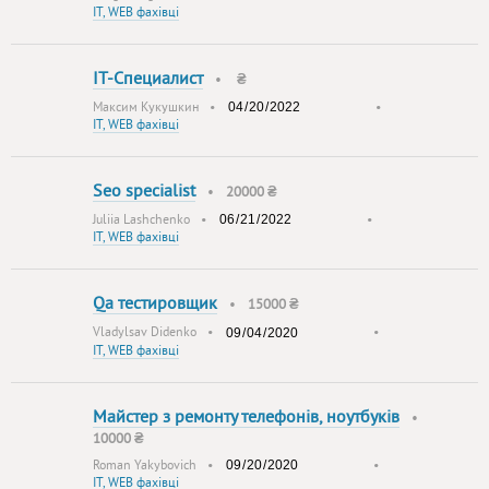
IT, WEB фахівці
IT-Специалист
•
₴
Максим Кукушкин
•
•
IT, WEB фахівці
Seo specialist
•
20000 ₴
Juliia Lashchenko
•
•
IT, WEB фахівці
Qa тестировщик
•
15000 ₴
Vladylsav Didenko
•
•
IT, WEB фахівці
Майстер з ремонту телефонів, ноутбуків
•
10000 ₴
Roman Yakybovich
•
•
IT, WEB фахівці