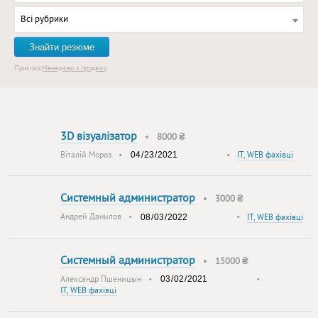
Всі рубрики
Знайти резюме
Приклад:
Менеджер з продажу
3D візуалізатор
•
8000 ₴
Віталій Мороз
•
•
IT, WEB фахівці
Системный администратор
•
3000 ₴
Андрей Данилов
•
•
IT, WEB фахівці
Системный администратор
•
15000 ₴
Александр Пшеницын
•
•
IT, WEB фахівці