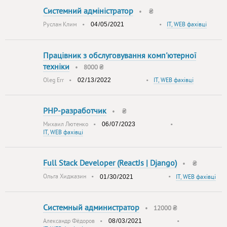
Системний адміністратор
•
₴
Руслан Клим
•
•
IT, WEB фахівці
Працівник з обслуговування комп'ютерної
техніки
•
8000 ₴
Oleg Err
•
•
IT, WEB фахівці
PHP-разработчик
•
₴
Михаил Лютенко
•
•
IT, WEB фахівці
Full Stack Developer (ReactJs | Django)
•
₴
Ольга Хиджазин
•
•
IT, WEB фахівці
Системный администратор
•
12000 ₴
Александр Фёдоров
•
•