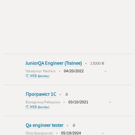
JuniorQA Engineer (Trainee)
•
13000 ₴
Volodymyr Mashkin
•
•
IT, WEB фахівці
Програміст 1С
•
₴
Володимир Рябошлик
•
•
IT, WEB фахівці
Qa engineer tester
•
₴
Oleg Georgiyevski
•
•