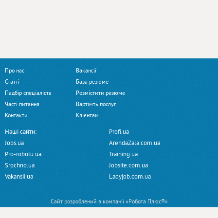
Про нас
Вакансії
Статті
База резюме
Падбір спеціаліста
Розмістити резюме
Часті питання
Вартімть послуг
Контакти
Клієнтам
Наші сайти:
Profi.ua
Jobs.ua
ArendaZala.com.ua
Pro-robotu.ua
Training.ua
Srochno.ua
Jobsite.com.ua
Vakansii.ua
Ladyjob.com.ua
Сайт розроблений в компанії «Робота Плюс®»
Пропоную роботу
© 2014 — 2026