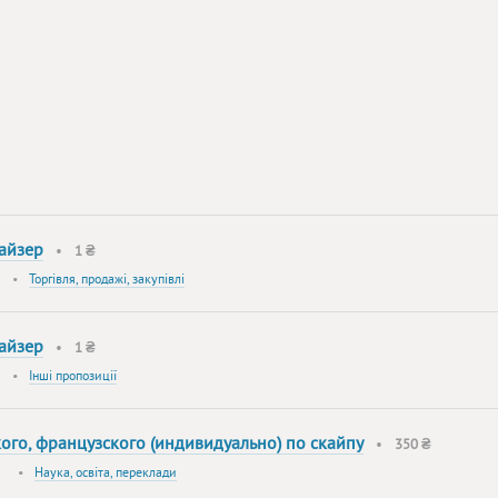
вайзер
•
1 ₴
•
Торгівля, продажі, закупівлі
вайзер
•
1 ₴
•
Інші пропозиції
кого, французского (индивидуально) по скайпу
•
350 ₴
•
Наука, освіта, переклади