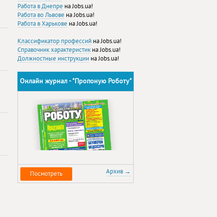
Работа в Днепре
на Jobs.ua!
Работа во Львове
на Jobs.ua!
Работа в Харькове
на Jobs.ua!
Классификатор профессий
на Jobs.ua!
Справочник характеристик
на Jobs.ua!
Должностные инструкции
на Jobs.ua!
Онлайн журнал - "Пропоную Роботу"
Архив →
Посмотреть