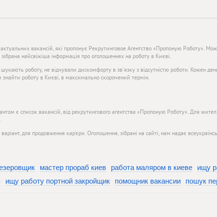
 актуальних вакансій, які пропонує Рекрутинговое Агентство «Пропоную Роботу». Можл
т зібрана найсвіжіша інформація про оголошеннях на роботу в Києві.
о шукають роботу, не відчували дискомфорту в зв'язку з відсутністю роботи. Кожен де
и знайти роботу в Києві, в максимально скорочений термін.
нтом є список вакансій, від рекрутингового агентства «Пропоную Роботу». Для жителів
.
аріант, для продовження кар'єри. Оголошення, зібрані на сайті, нам надає всеукраї
резеровщик
мастер прораб киев
работа маляром в киеве
ищу р
я
ищу работу портной закройщик
помощник вакансии
пошук пе