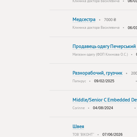
Клиника доктора Василевича
•
Медсестра
•
7000 ₴
Клиника доктора Василевича
•
Продавець одягу Печерський
Магазин одягу (ФОП Климова О.С.)
•
Разнорабочий, грузчик
•
20
Папирус
•
Middle/Senior C Embedded De
Corinne
•
Швея
ТОВ "ВІКОНТ"
•