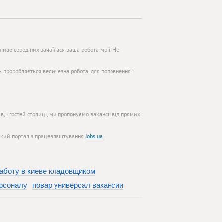
иво серед них зачаїлася ваша робота мрії. Не
нь проробляється величезна робота, для поповнення і
, і гостей столиці, ми пропонуємо вакансії від прямих
нський портал з працевлаштування
Jobs.ua
.
аботу в киеве кладовщиком
рсоналу
повар универсал вакансии