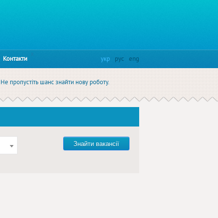
x
Контакти
укр
рус
eng
 Не пропустіть шанс знайти нову роботу.
Знайти вакансії