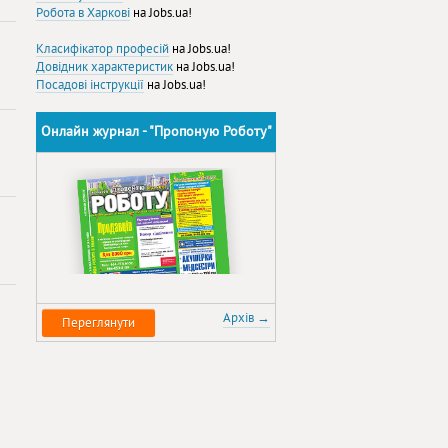
Робота в Харкові
на Jobs.ua!
Класифікатор професій
на Jobs.ua!
Довідник характеристик
на Jobs.ua!
Посадові інструкції
на Jobs.ua!
Онлайн журнал - "Пропоную Роботу"
Архів →
Переглянути