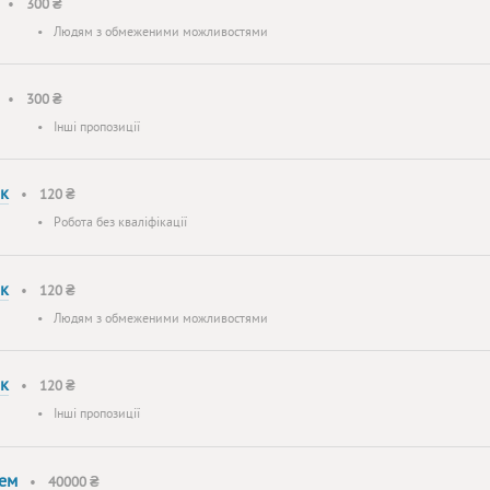
•
300 ₴
•
Людям з обмеженими можливостями
•
300 ₴
•
Інші пропозиції
ок
•
120 ₴
•
Робота без кваліфікації
ок
•
120 ₴
•
Людям з обмеженими можливостями
ок
•
120 ₴
•
Інші пропозиції
лем
•
40000 ₴