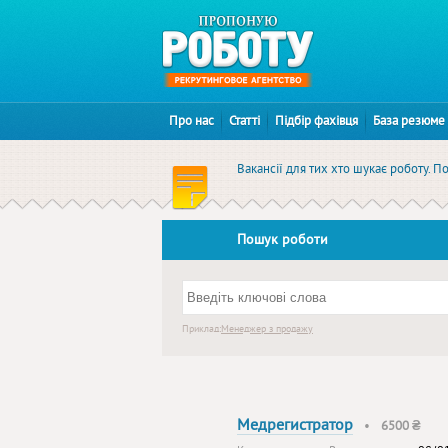
Про нас
Статті
Підбір фахівця
База резюме
Вакансії для тих хто шукає роботу. П
Пошук роботи
Приклад:
Менеджер з продажу
Медрегистратор
•
6500 ₴