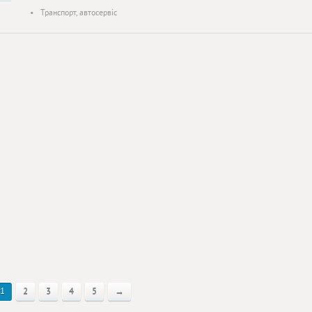
•
Транспорт, автосервіс
1
2
3
4
5
→