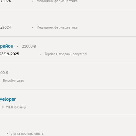
•
Медицина, фармацевтика
•
Медицина, фармацевтика
 район
•
21000 ₴
•
Торгівля, продажі, закупівлі
000 ₴
•
Виробництво
veloper
•
IT, WEB фахівці
•
Легка промисловість