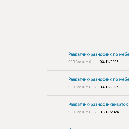
Раздатчик-разносчик по меб
СПД Заєць М.О.
•
Раздатчик-разносчик по меб
СПД Заєць М.О.
•
Раздатчик-разносчиквизиток
СПД Заєць М.О.
•