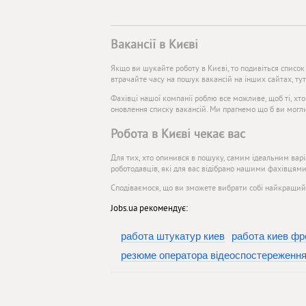
Вакансії в Києві
Якщо ви шукайте роботу в Києві, то подивіться список
втрачайте часу на пошук вакансій на інших сайтах, ту
Фахівці нашої компанії роблю все можливе, щоб ті, хт
оновлення списку вакансій. Ми прагнемо що б ви могл
Робота в Києві чекає вас
Для тих, хто опинився в пошуку, самим ідеальним варіа
роботодавців, які для вас відібрано нашими фахівцями
Сподіваємося, що ви зможете вибрати собі найкращий в
Jobs.ua рекомендує:
работа штукатур киев
работа киев ф
резюме оператора відеоспостереженн