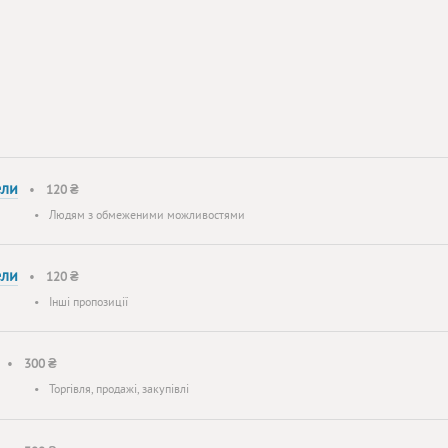
ели
•
120 ₴
•
Людям з обмеженими можливостями
ели
•
120 ₴
•
Інші пропозиції
•
300 ₴
•
Торгівля, продажі, закупівлі