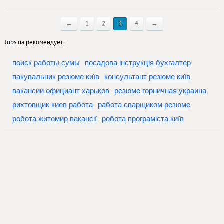
←
1
2
3
4
→
Jobs.ua рекомендует:
поиск работы сумы
посадова інструкція бухгалтер
пакувальник резюме київ
консультант резюме київ
вакансии официант харьков
резюме горничная украина
рихтовщик киев работа
работа сварщиком резюме
робота житомир вакансії
робота програміста київ