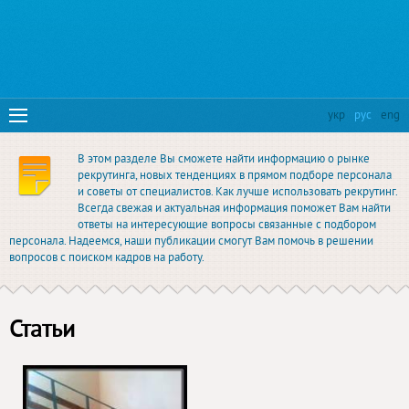
укр
рус
eng
В этом разделе Вы сможете найти информацию о рынке
рекрутинга, новых тенденциях в прямом подборе персонала
и советы от специалистов. Как лучше использовать рекрутинг.
Всегда свежая и актуальная информация поможет Вам найти
ответы на интересующие вопросы связанные с подбором
персонала. Надеемся, наши публикации смогут Вам помочь в решении
вопросов с поиском кадров на работу.
Статьи